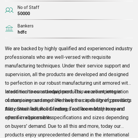
No of Staff
50000
Bankers
hdfc
We are backed by highly qualified and experienced industry
professionals who are well-versed with requisite
manufacturing techniques. Under their service support and
supervision, all the products are developed and designed
to perfection in our robust manufacturing unit armored with
latest machines and equipment. This excellent integration
In addition to our standard products, we are experts in
of manpower and machines helps us in designing products
customising our range. We have the capability of providing
that contain advanced features and are exactly to users'
Alloy Steel Roll, Roll Grinding, Tool Room Machinery and
specific requirements.
others in all possible specifications and sizes depending
on buyers' demand. Due to all this and more, today our
products enjoy unprecedented demand in the international