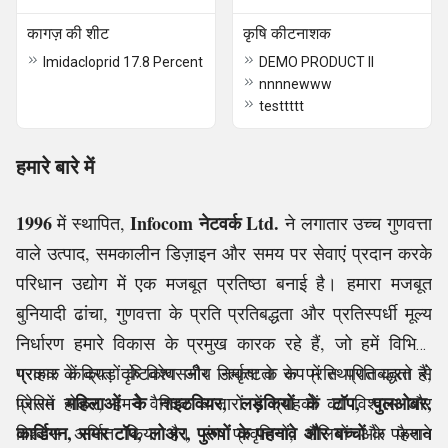
कागज़ की शीट
कृषि कीटनाशक
Imidacloprid 17.8 Percent
DEMO PRODUCT II
nnnnewww
testtttt
हमारे बारे में
1996
Infocom नेटवर्क Ltd.
में स्थापित,
ने लगातार उच्च गुणवत्ता
वाले उत्पाद, समकालीन डिज़ाइन और समय पर सेवाएं प्रदान करके
परिधान उद्योग में एक मजबूत प्रतिष्ठा बनाई है। हमारा मजबूत
बुनियादी ढांचा, गुणवत्ता के प्रति प्रतिबद्धता और प्रतिस्पर्धी मूल्य
निर्धारण हमारे विकास के प्रमुख कारक रहे हैं, जो हमें विभिन्न
प्रकार के कपड़ों के विश्वसनीय निर्माता के रूप में स्थापित करते हैं,
ग्राहक केंद्रित दृष्टिकोण और उत्कृष्टता के प्रति प्रतिबद्धता से
महिलाओं के नाइटवियर, लड़कियों के टॉप, पुलओवर,
जिसमें
प्रेरित होकर, हमने वैश्विक बाजारों में ग्राहकों का विश्वास और
कार्डिगन, समर टॉप, लोअर, पुरुषों के पहनावे और बच्चों
विश्वास अर्जित किया है। रंग प्रवृत्तियों, शैलियों और फैशन
के पहनावे